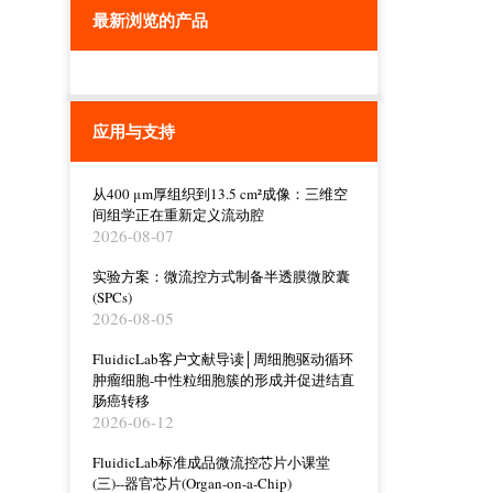
最新浏览的产品
应用与支持
从400 μm厚组织到13.5 cm²成像：三维空
间组学正在重新定义流动腔
2026-08-07
实验方案：微流控方式制备半透膜微胶囊
(SPCs)
2026-08-05
FluidicLab客户文献导读│周细胞驱动循环
肿瘤细胞-中性粒细胞簇的形成并促进结直
肠癌转移
2026-06-12
FluidicLab标准成品微流控芯片小课堂
(三)--器官芯片(Organ-on-a-Chip)