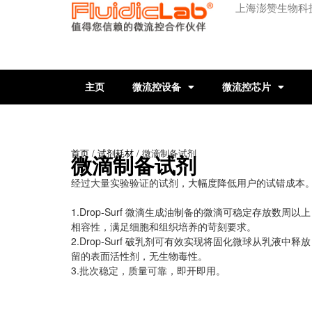
上海澎赞生物科
主页
微流控设备
微流控芯片
首页
/
试剂耗材
/ 微滴制备试剂
微滴制备试剂
经过大量实验验证的试剂，大幅度降低用户的试错成本
1.Drop-Surf 微滴生成油制备的微滴可稳定存放数周
相容性，满足细胞和组织培养的苛刻要求。
2.Drop-Surf 破乳剂可有效实现将固化微球从乳液中
留的表面活性剂，无生物毒性。
3.批次稳定，质量可靠，即开即用。