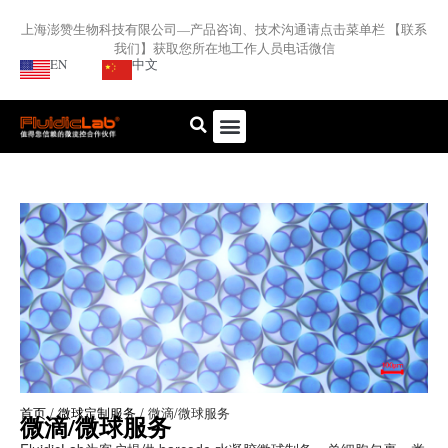
上海澎赞生物科技有限公司—产品咨询、技术沟通请点击菜单栏 【联系
我们】获取您所在地工作人员电话微信
EN
中文
首页
/
微球定制服务
/ 微滴/微球服务
微滴/微球服务