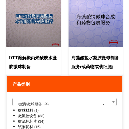
DTT溶解聚丙烯酰胺水凝
海藻酸盐水凝胶微球制备
胶微球制备
服务(载药物或载细胞)
产品类别
微滴/微球服务 (4)
×
微球材料
(1)
微流控设备
(33)
微流控芯片
(34)
试剂耗材
(16)