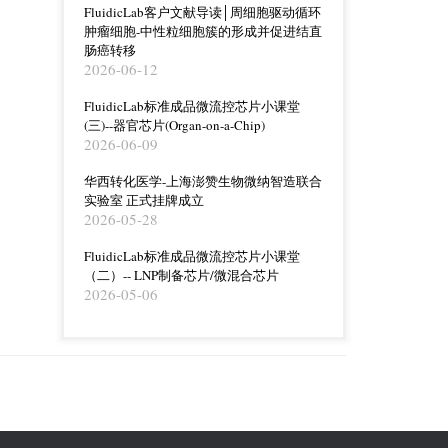
FluidicLab客户文献导读│周细胞驱动循环
肿瘤细胞-中性粒细胞簇的形成并促进结直
肠癌转移
2026-06-12
FluidicLab标准成品微流控芯片小课堂
(三)--器官芯片(Organ-on-a-Chip)
2026-06-09
华西转化医学-上海澎赞生物微纳智造联合
实验室 正式挂牌成立
2026-05-28
FluidicLab标准成品微流控芯片小课堂
（二）-- LNP制备芯片/微混合芯片
2026-05-06