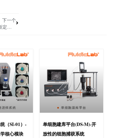
下一个
从400 μm厚组织到13.5 cm²成像：三维空间组学正在重新定义流动腔
（SI-01）-
单细胞建库平台(DS-M)-开
组学核心模块
放性的细胞捕获系统