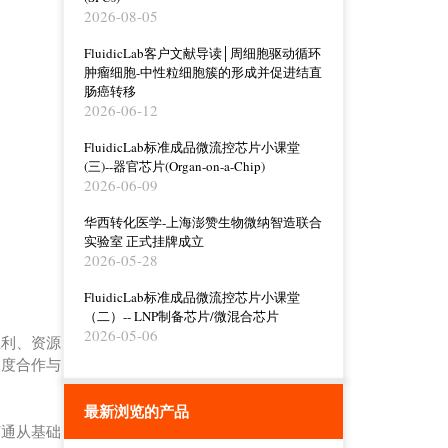
2026-08-05
FluidicLab客户文献导读│周细胞驱动循环
肿瘤细胞-中性粒细胞簇的形成并促进结直
肠癌转移
2026-06-12
FluidicLab标准成品微流控芯片小课堂
(三)--器官芯片(Organ-on-a-Chip)
2026-06-09
华西转化医学-上海澎赞生物微纳智造联合
实验室 正式挂牌成立
2026-05-28
FluidicLab标准成品微流控芯片小课堂
（二）-- LNP制备芯片/微混合芯片
2026-05-06
互利、资源
深度合作与
最新浏览的产品
打通从基础