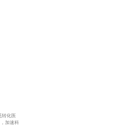
托转化医
用，加速科