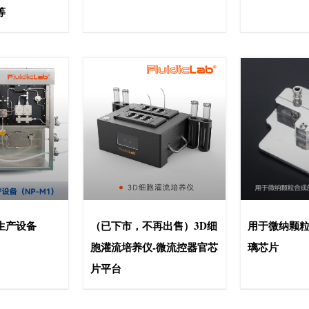
等
生产设备
（已下市，不再出售）3D细
用于微纳颗粒
胞灌流培养仪-微流控器官芯
璃芯片
片平台