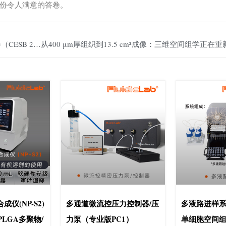
份令人满意的答卷。
邀请函|FluidicLab邀您共聚第九届中欧生物材料大会（CESB 2026）
仪(NP-S2)
多通道微流控压力控制器/压
多液路进样系统
/PLGA多聚物/
力泵（专业版PC1）
单细胞空间