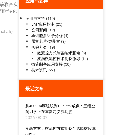
应用与支持
。该联合实
称"转化
应用与支持
(110)
LNP应用指南
(25)
公司新闻
(12)
Lab)、
单细胞多组学分析
(4)
器官芯片/类器官
(3)
实验方案
(19)
微流控方式制备纳米颗粒
(8)
液滴微流控技术制备微球
(11)
微滴制备应用支持
(36)
技术资讯
(27)
最近文章
从400 μm厚组织到13.5 cm²成像：三维空
间组学正在重新定义流动腔
2026-08-07
实验方案：微流控方式制备半透膜微胶囊
(SPCs)