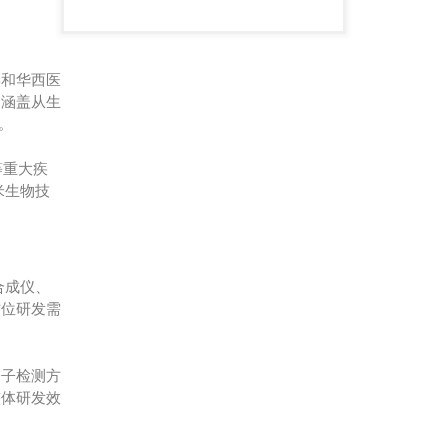
学和华西医
，涵盖从生
。
等重大疾
米生物技
合成仪、
方位研发需
分子检测方
整体研发效