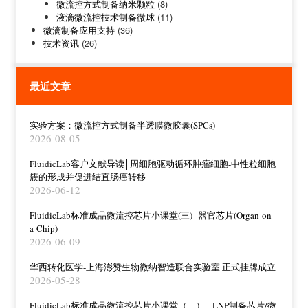
微流控方式制备纳米颗粒
(8)
液滴微流控技术制备微球
(11)
微滴制备应用支持
(36)
技术资讯
(26)
最近文章
实验方案：微流控方式制备半透膜微胶囊(SPCs)
2026-08-05
FluidicLab客户文献导读│周细胞驱动循环肿瘤细胞-中性粒细胞
簇的形成并促进结直肠癌转移
2026-06-12
FluidicLab标准成品微流控芯片小课堂(三)--器官芯片(Organ-on-
a-Chip)
2026-06-09
华西转化医学-上海澎赞生物微纳智造联合实验室 正式挂牌成立
2026-05-28
FluidicLab标准成品微流控芯片小课堂（二）-- LNP制备芯片/微