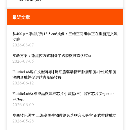
最近文章
从400 μm厚组织到13.5 cm²成像：三维空间组学正在重新定义流
动腔
2026-08-07
实验方案：微流控方式制备半透膜微胶囊(SPCs)
2026-08-05
FluidicLab客户文献导读│周细胞驱动循环肿瘤细胞-中性粒细胞
簇的形成并促进结直肠癌转移
2026-06-12
FluidicLab标准成品微流控芯片小课堂(三)--器官芯片(Organ-on-
a-Chip)
2026-06-09
华西转化医学-上海澎赞生物微纳智造联合实验室 正式挂牌成立
2026-05-28