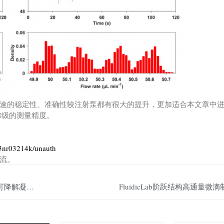
速的稳定性、准确性较注射泵都有很大的提升，更加适合本文章中
N级的测量精度。
/d3nr03214k/unauth
流。
微流控应用：微滴/微球制备仪制备含Oligo DNA的可降解凝胶珠 视频教程
FluidicLab阶跃结构高通量微