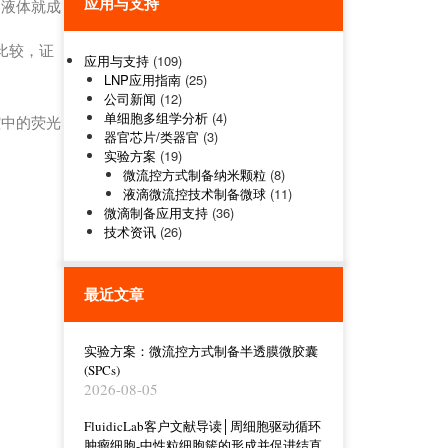
应用与支持
动液体就成
测量和比较，证
应用与支持
(109)
LNP应用指南
(25)
公司新闻
(12)
单细胞多组学分析
(4)
腔中的荧光
器官芯片/类器官
(3)
实验方案
(19)
微流控方式制备纳米颗粒
(8)
液滴微流控技术制备微球
(11)
微滴制备应用支持
(36)
技术资讯
(26)
最近文章
实验方案：微流控方式制备半透膜微胶囊
(SPCs)
2026-08-05
FluidicLab客户文献导读│周细胞驱动循环
肿瘤细胞-中性粒细胞簇的形成并促进结直