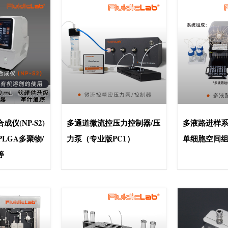
仪(NP-S2)
多通道微流控压力控制器/压
多液路进样系统
/PLGA多聚物/
力泵（专业版PC1）
单细胞空间
等