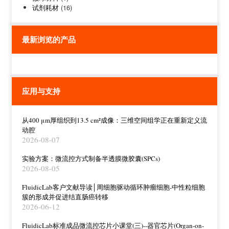
试剂耗材
(16)
最新浏览的产品
应用与支持
从400 μm厚组织到13.5 cm²成像：三维空间组学正在重新定义流
动腔
2026-08-07
实验方案：微流控方式制备半透膜微胶囊(SPCs)
2026-08-05
FluidicLab客户文献导读│周细胞驱动循环肿瘤细胞-中性粒细胞
簇的形成并促进结直肠癌转移
2026-06-12
FluidicLab标准成品微流控芯片小课堂(三)--器官芯片(Organ-on-