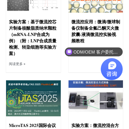
实验方案：基于微流控芯
微流控应用：微滴/微球制
片制备核酸脂质纳米颗粒
备仪制备全氟己酮灭火微
（mRNA-LNP合成为
胶囊-液滴微流控实验视
例）（附：LNP合成质量
频教程
ODM/OEM 客户委托设备研发制造
检测、转染细胞等实验方
阅读更多 »
案）
实验方案外包服务
阅读更多 »
MicroTAS 2025国际会议
实验方案：微流控混合方