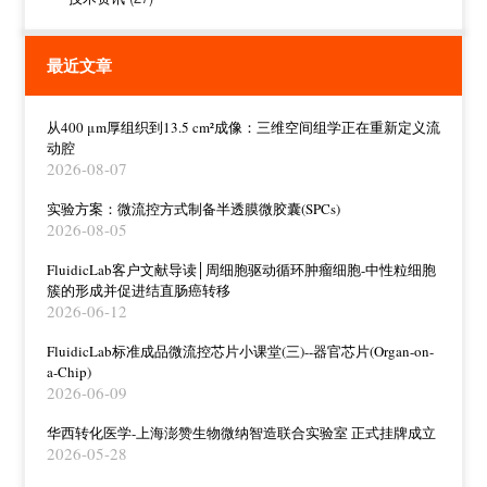
最近文章
从400 μm厚组织到13.5 cm²成像：三维空间组学正在重新定义流
动腔
2026-08-07
实验方案：微流控方式制备半透膜微胶囊(SPCs)
2026-08-05
FluidicLab客户文献导读│周细胞驱动循环肿瘤细胞-中性粒细胞
簇的形成并促进结直肠癌转移
2026-06-12
FluidicLab标准成品微流控芯片小课堂(三)--器官芯片(Organ-on-
a-Chip)
2026-06-09
华西转化医学-上海澎赞生物微纳智造联合实验室 正式挂牌成立
2026-05-28