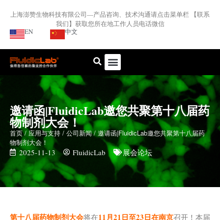
上海澎赞生物科技有限公司—产品咨询、技术沟通请点击菜单栏 【联系
我们】获取您所在地工作人员电话微信
EN
中文
邀请函|FluidicLab邀您共聚第十八届药
物制剂大会！
首页
/
应用与支持
/
公司新闻
/ 邀请函|FluidicLab邀您共聚第十八届药
物制剂大会！
2025-11-13
FluidicLab
展会论坛
第十八届药物制剂大会
11
月
21
日至
23
日在南京
将在
召开！本届