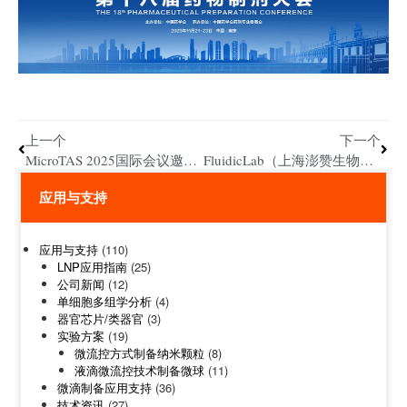
上一个
下一个
MicroTAS 2025国际会议邀约|欢迎中国学者莅临FluidicLab展位（53-54号）
FluidicLab（上海澎赞生物）携品亮相第十一届易贸BIOCHINA2026精彩瞬间！
应用与支持
应用与支持
(110)
LNP应用指南
(25)
公司新闻
(12)
单细胞多组学分析
(4)
器官芯片/类器官
(3)
实验方案
(19)
微流控方式制备纳米颗粒
(8)
液滴微流控技术制备微球
(11)
微滴制备应用支持
(36)
技术资讯
(27)