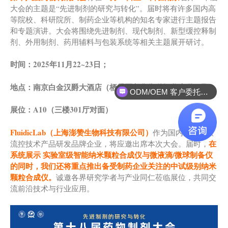
大会的主题是“先进制剂的研究与转化”。届时将有许多国内高
等院校、科研院所、制药企业等机构的知名专家进行主题报告
和专题演讲。大会将围绕先进制剂、现代制剂、新型缓控释制
剂、外用制剂、药用辅料与包装系统等相关主题展开研讨。
时间：
2025
年
11
月
22~23
日；
ODM/OEM 客户委托设备研发制造
地点：南京白金汉爵大酒店（栖霞区尧化街道智谷大道
1
号）
实验方案外包服务
展位：
A10
（三楼
301
厅对面）
FluidicLab
（
上海澎赞生物科技有限公司
）
作为国内知名的微
在
流控技术产品研发品牌企业，将应邀出席本次大会。届时，
系统展示 实验室级智能纳米颗粒合成仪与微液滴/微球制备仪
的同时
，我们还将重点推出备受制药企业关注的中试级别纳米
颗粒合成仪。
诚邀各界研究学者与产业同仁莅临展位，共同交
流前沿技术与行业应用。