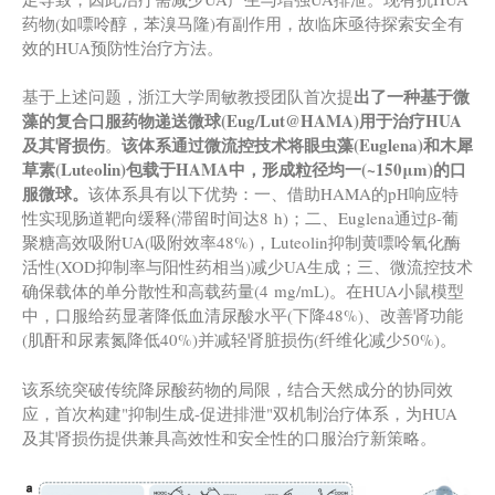
药物(如嘌呤醇，苯溴马隆)有副作用，故临床亟待探索安全有
效的HUA预防性治疗方法。
出
了一种基于微
基于上述问题，浙江大学周敏教授团队首次提
藻的复合口服药物递送微球
(
Eug/Lut@HAMA
)
用于治疗HUA
及其肾损伤
该体系通过微流控技术将眼虫藻
(
Euglena
)
和木犀
。
草素
(
Luteolin
)
包载于HAMA中，形成粒径均一
(
~150μm
)
的口
服微球。
该体系具有以下优势：一、借助HAMA的pH响应特
性实现肠道靶向缓释(滞留时间达8 h)；二、Euglena通过β-葡
聚糖高效吸附UA(吸附效率48%)，Luteolin抑制黄嘌呤氧化酶
活性(XOD抑制率与阳性药相当)减少UA生成；三、微流控技术
确保载体的单分散性和高载药量(4 mg/mL)。在HUA小鼠模型
中，口服给药显著降低血清尿酸水平(下降48%)、改善肾功能
(肌酐和尿素氮降低40%)并减轻肾脏损伤(纤维化减少50%)。
该系统突破传统降尿酸药物的局限，结合天然成分的协同效
应，首次构建"抑制生成-促进排泄"双机制治疗体系，为HUA
及其肾损伤提供兼具高效性和安全性的口服治疗新策略。