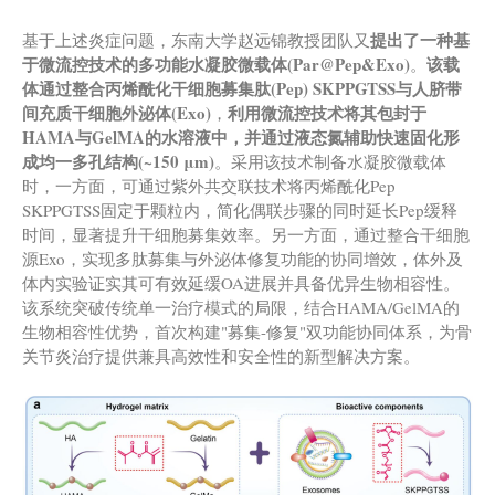
提出了一种基
基于上述炎症问题，东南大学赵远锦教授团队又
于微流控技术的多功能水凝胶微载体(Par@Pep&Exo)
该载
。
体通过整合丙烯酰化干细胞募集肽(Pep) SKPPGTSS与人脐带
间充质干细胞外泌体(Exo)
利用微流控技术将其包封于
，
HAMA与GelMA的水溶液中，并通过液态氮辅助快速固化形
成均一多孔结构(~150 μm)
。采用该技术制备水凝胶微载体
时，一方面，可通过紫外共交联技术将丙烯酰化Pep
SKPPGTSS固定于颗粒内，简化偶联步骤的同时延长Pep缓释
时间，显著提升干细胞募集效率。另一方面，通过整合干细胞
源Exo，实现多肽募集与外泌体修复功能的协同增效，体外及
体内实验证实其可有效延缓OA进展并具备优异生物相容性。
该系统突破传统单一治疗模式的局限，结合HAMA/GelMA的
生物相容性优势，首次构建"募集-修复"双功能协同体系，为骨
关节炎治疗提供兼具高效性和安全性的新型解决方案。