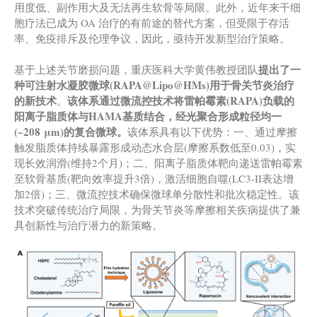
用度低、副作用大及无法再生软骨等局限。此外，近年来干细
胞疗法已成为 OA 治疗的有前途的替代方案，但受限于存活
率、免疫排斥及伦理争议，因此，亟待开发新型治疗策略。
提出了一
基于上述关节磨损问题，重庆医科大学黄伟教授团队
种可注射水凝胶微球
(
RAPA@Lipo@HMs
)
用于骨关节炎治疗
的新技术
该体系通过微流控技术将雷帕霉素(RAPA)负载的
。
阳离子脂质体与
HAMA
基质结合，经光聚合形成粒径均一
(
~208
μm
)
的复合微球。
该体系具有以下优势：一、通过摩擦
触发脂质体持续暴露形成动态水合层(摩擦系数低至0.03)，实
现长效润滑(维持2个月)；二、阳离子脂质体靶向递送雷帕霉素
至软骨基质(靶向效率提升3倍)，激活细胞自噬(LC3-II表达增
加2倍)；三、微流控技术确保微球单分散性和批次稳定性。该
技术突破传统治疗局限，为骨关节炎等摩擦相关疾病提供了兼
具创新性与治疗潜力的新策略。