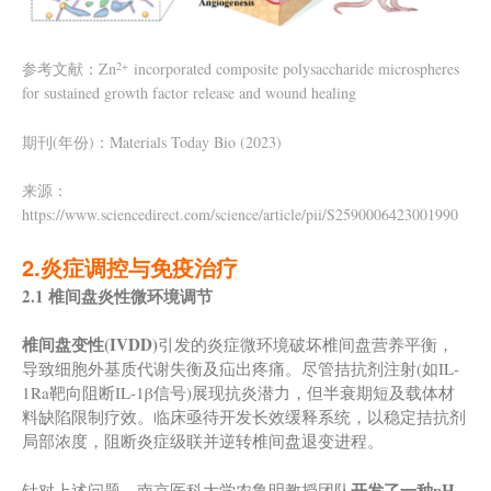
2+
参考文献：Zn
incorporated composite polysaccharide microspheres
for sustained growth factor release and wound healing
期刊(年份)：Materials Today Bio (2023)
来源：
https://www.sciencedirect.com/science/article/pii/S2590006423001990
2.炎症调控与免疫治疗
2.1 椎间盘炎性微环境调节
椎间盘变性(IVDD)
引发的炎症微环境破坏椎间盘营养平衡，
导致细胞外基质代谢失衡及疝出疼痛。尽管拮抗剂注射(如IL-
1Ra靶向阻断IL-1β信号)展现抗炎潜力，但半衰期短及载体材
料缺陷限制疗效。临床亟待开发长效缓释系统，以稳定拮抗剂
局部浓度，阻断炎症级联并逆转椎间盘退变进程。
开发了一种
pH
针对上述问题，南京医科大学农鲁明教授团队