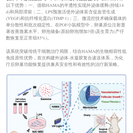
以下优势：一、借助HAMA的半透性实现外泌体缓释(持续14
d)和局部滞留；二、LPS预激活使外泌体富含促血管生成
(VEGF)和抗纤维化蛋白(TIMP-1)；三、微流控技术确保载体的
单分散性和批次稳定性。在POF小鼠模型中，卵巢原位注射显
著改善激素水平、卵泡储备(原始卵泡增加3倍)及生育力(产仔
数恢复至正常组85%)。
该系统突破传统干细胞治疗局限，结合HAMA的生物相容性低
免疫原性优势，首次构建外泌体-水凝胶复合递送体系，为化
疗后卵巢功能恢复提供兼具安全性和有效性的治疗新策略。