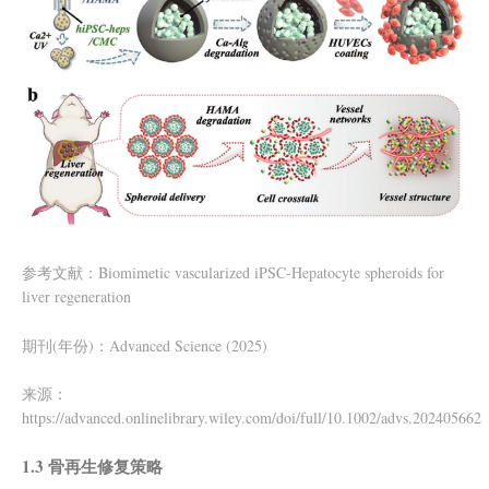
参考文献：Biomimetic vascularized iPSC-Hepatocyte spheroids for
liver regeneration
期刊(年份)：Advanced Science (2025)
来源：
https://advanced.onlinelibrary.wiley.com/doi/full/10.1002/advs.202405662
1.3 骨再生修复策略