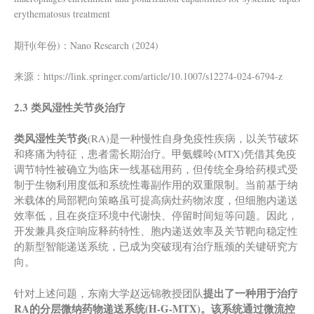
erythematosus treatment
期刊(年份)：Nano Research (2024)
来源：https://link.springer.com/article/10.1007/s12274-024-6794-z
2.3 类风湿性关节炎治疗
类风湿性关节炎
(RA)是一种慢性自身免疫性疾病，以关节破坏
和疼痛为特征，患者需长期治疗。甲氨蝶呤(MTX)凭借其免疫
调节特性被确立为临床一线基础用药，但传统全身给药模式受
制于生物利用度低和系统性毒副作用的双重限制。当前基于纳
米载体的局部靶向策略虽可提高病灶药物浓度，但细胞内递送
效率低，且在炎症环境中代谢快、停留时间短等问题。因此，
开发兼具炎症响应释药特性、胞内递送效率及关节靶向稳定性
的新型智能递送系统，已成为突破现有治疗瓶颈的关键研究方
向。
提出了
一种
用于治疗
针对上述问题，东南大学赵远锦教授团队
RA的分层微纳药物递送系统(H-G-MTX)。该系统通过微流控