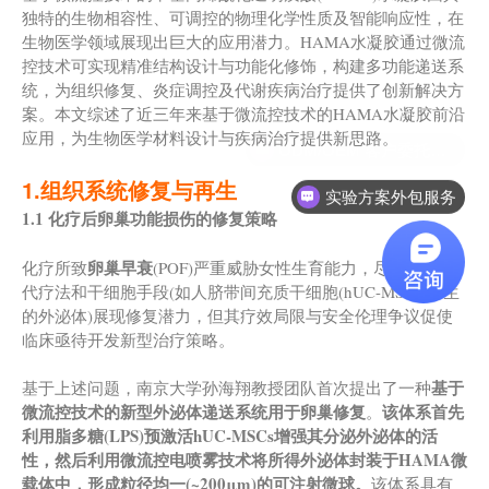
独特的生物相容性、可调控的物理化学性质及智能响应性，在
生物医学领域展现出巨大的应用潜力。HAMA水凝胶通过微流
控技术可实现精准结构设计与功能化修饰，构建多功能递送系
统，为组织修复、炎症调控及代谢疾病治疗提供了创新解决方
案。本文综述了近三年来基于微流控技术的HAMA水凝胶前沿
应用，为生物医学材料设计与疾病治疗提供新思路。
1.组织系统修复与再生
实验方案外包服务
1.1 化疗后卵巢功能损伤的修复策略
卵巢早衰
化疗所致
(POF)严重威胁女性生育能力，尽管激素替
代疗法和干细胞手段(如人脐带间充质干细胞(hUC-MSCs)衍生
的外泌体)展现修复潜力，但其疗效局限与安全伦理争议促使
临床亟待开发新型治疗策略。
基于
基于上述问题，南京大学孙海翔教授团队首次提出了一种
微流控技术的新型外泌体递送系统
用于卵巢修复
该
体系首先
。
利用
脂多糖(
LPS
)
预激活hUC-MSCs
增强其分泌
外泌体
的活
性，然后
利用
微流控电喷雾技术
将所得外泌体
封装于HAMA微
载体中，形成粒径均一
(
~200μm
)
的可注射微球。
该体系具有