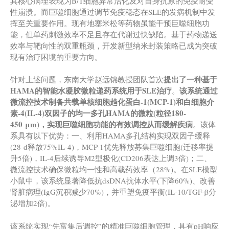
其核心病理表现为B/T细胞异常活化及对自身抗原的免疫耐受
性崩溃。而巨噬细胞通过调节免疫稳态在SLE的发病机制中发
挥至关重要作用。现有地塞米松等药物虽能干预巨噬细胞功
能，但单药刺激效率不足且存在代谢过快缺陷。基于药物递送
效率与靶向性的双重瓶颈，开发新型纳米封装策略已成为突破
现有治疗困境的重要方向。
提出了一种基于
针对上述问题，东南大学赵远锦教授团队首次
HAMA的智能水凝胶微粒递药系统用于SLE治疗
该系统
通过
。
微流控技术制备共载单核细胞趋化蛋白-1
(
MCP-1
)
和白细胞介
素-4
(
IL-4
)
双因子
的
均一多孔HAMA
的
微粒
(粒径180-
450
μm
)
，
实现
巨噬细胞功能
的有效调控从而
缓解疾病
。该体
系具有以下优势：一、利用HAMA多孔结构实现双因子缓释
(28 d释放75%IL-4)，MCP-1优先释放募集巨噬细胞(迁移率提
升5倍)，IL-4后续诱导M2型极化(CD206表达上调3倍)；二、
微流控技术确保微粒均一性和高载药效率（28%)。在SLE模型
小鼠中，该系统显著降低抗dsDNA抗体水平(下降60%)、改善
肾脏病理(IgG沉积减少70%)，并重塑免疫平衡(IL-10/TGF-β分
泌增加2倍)。
该系统实现“先富集后调控”的精准巨噬细胞管理，具有pH响应