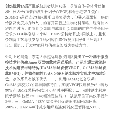
创伤性
骨缺损
严重威胁患者肢体功能，尽管自体/异体骨移植
和生长因子(血管内皮生长因子(VEGF)和骨形态发生蛋白
2(BMP2))递送支架临床展现出修复潜力，但受来源限制、疾病
传播及免疫排斥制约，亟需开发新型生物材料策略。现有技术
难以同时满足血管期(0-2周)与成骨期(2-8周)的时序性生长因子
需求(VEGF半衰期<6小时，BMP2需持续释放4周以上)，且复
杂制备工艺导致支架生物相容性降低(炎症因子IL-6升高3-5
倍)。因此，开发智能释放仿生支架成为突破方向。
提出
了一种
基于微流
针对上述问题，东南大学赵远锦教授团队
控技术的仿生Janus双面微载体递送系统
通过微流控
。该系统
技术构建
双
半
球
结构
(
HAMA半球负载VEGF，GelMA半球负
载BMP2
)
并掺杂
磁性Fe
O
@SiO
纳米颗粒实现术中精准定
，
3
4
2
位
。该体系具有以下优势：一、利用HAMA(低交联)和
GelMA(高交联)的差异降解特性，实现VEGF快速释放(6 d释放
80%)与BMP2缓释(持续14 d)的时序匹配；二、磁性纳米颗粒
赋予微球(粒径150 μm)精准定位能力，缺损部位富集效率提升
3倍；三、GelMA半球的RGD序列促进细胞粘附(粘附率
>90%)，HAMA半球减少组织粘连(纤维化面积降低60%)。