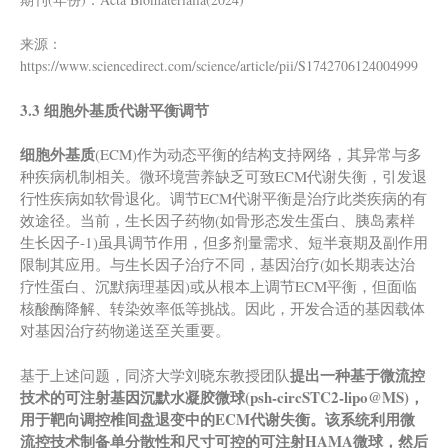
来源：
https://www.sciencedirect.com/science/article/pii/S1742706124004999
3.3 细胞外基质代谢平衡调节
细胞外基质
(ECM)作为动态平衡的结构支持网络，其异常与多
种疾病机制相关。微环境营养缺乏可致ECM代谢失衡，引发退
行性疾病如软骨退化。调节ECM代谢平衡是治疗此类疾病的有
效途径。当前，生长因子药物(如骨形态发生蛋白、胰岛素样
生长因子-1)虽具调节作用，但多剂量需求、短半衰期及副作用
限制其应用。与生长因子治疗不同，基因治疗(如长期表达治
疗性蛋白、沉默病理基因)或从根本上调节ECM平衡，但面临
核酸酶降解、转染效率低等挑战。因此，开发合适的基因载体
对基因治疗药物递送至关重要。
提出一种基于微流控
基于上述问题，同济大学刘晓东教授团队
技术的可注射基因沉默水凝胶微球(psh-circSTC2-lipo@MS)，
用于靶向调控椎间盘退变中的ECM代谢失衡。该系统利用微
流控技术制备单分散性和尺寸可控的可注射HAMA微球，然后