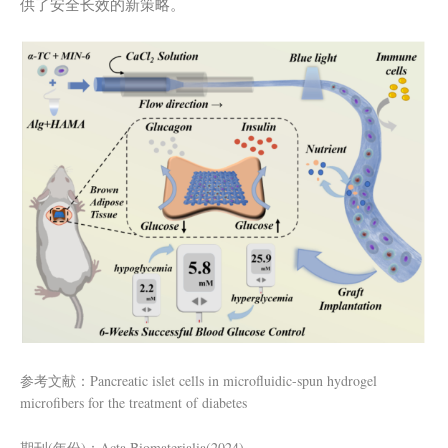
供了安全长效的新策略。
参考文献：Pancreatic islet cells in microfluidic-spun hydrogel
microfibers for the treatment of diabetes
期刊(年份)：Acta Biomaterialia(2024)