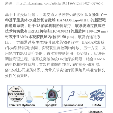
来源：https://link.springer.com/article/10.1186/s12951-024-02765-1
提出了一
基于上述炎症问题，上海交通大学苏佳灿教授团队又
种基于脂质体-水凝胶复合微球
(
HAMA@Lipo@HC
)
的新型靶
向递送系统，用于OA的多机制协同治疗
该系统通过微流控
。
技术将负载有TRPA1抑制剂HC-030031的脂质体(100-120 nm)
封装于HAMA水凝胶微球内(粒径150 μm)。
该复合递送系
统，一方面通过脂质体(提升疏水药物溶解性)- HAMA水凝胶
(作为缓释骨架)协同，实现双重调控药物释放。另一方面，采
用靶向TRPA1治疗策略，首次将抑制剂用于OA治疗，从源头
调控病理进程。该系统突破传统OA治疗的局限，结合HAMA
的生物相容性优势，首次构建靶向TRPA1的"抗炎-修复-镇
痛"多效协同递药体系，为骨关节炎治疗提供兼具精准性和长
效性的新策略。