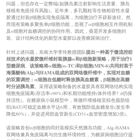
问题，但也存在一定弊端(如胰岛素注射影响生活质量、胰岛
移植有免疫排斥风险)。近年来，多孔颗粒等生物相容性水凝
胶通过封装β细胞实现免疫隔离，为细胞治疗开辟新途径。然
而现有策略多聚焦单β细胞功能，忽视了α/β细胞相互作用机制
及α细胞对血糖调控的协同作用。因此，亟需开发多细胞封
装、设计结构优化的新型水凝胶以改善糖尿病治疗。
提出一种基于微流控纺
针对上述问题，东南大学李玲教授团队
丝技术的水凝胶微纤维封装胰腺α和β细胞新策略，用于治疗1
型糖尿病
该策略将α细胞(α-TC)和β细胞(MIN-6)共同封装于
。
海藻酸钠(Alg)与HAMA组成的双网络微纤维中，实现对血糖
的双重调控：α细胞在低糖时释放胰高血糖素，β细胞在高糖
时分泌胰岛素
。采用该策略制备的水凝胶具有双网络结构实现
细胞免疫隔离(存活率>90%)和长期功能维持(体外培养7 d仍保
持活性)。在糖尿病小鼠模型中，将微纤维移植至棕色脂肪组
织(BAT)可稳定血糖水平达6周，有效预防低血糖发生(发生率
降低80%)，并促进局部血管新生(CD31+血管密度增加2倍)。
该策略首创α/β细胞协同封装模拟天然胰岛功能，Alg-HAMA
双网络兼具免疫隔离与仿生微环境特性，为糖尿病细胞治疗提