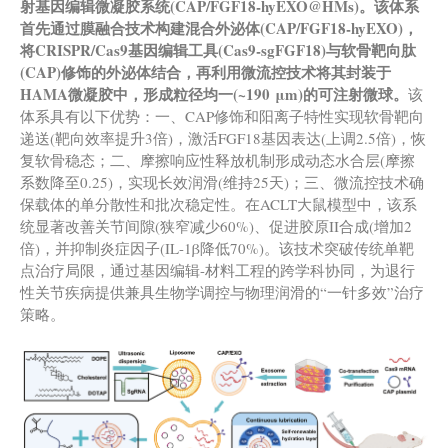
射基因编辑微凝胶系统
(
CAP/FGF18-hyEXO@HMs
)
。该体系
首先通过膜融合技术构建混合外泌体
(
CAP/FGF18-hyEXO
)
，
将CRISPR/Cas9基因编辑工具
(
Cas9-sgFGF18
)
与软骨靶向肽
(
CAP
)
修饰的外泌体结合，再利用微流控技术将其封装于
HAMA微凝胶中，形成粒径均一
(
~190
μm
)
的可注射微球。
该
体系具有以下优势：一、CAP修饰和阳离子特性实现软骨靶向
递送(靶向效率提升3倍)，激活FGF18基因表达(上调2.5倍)，恢
复软骨稳态；二、摩擦响应性释放机制形成动态水合层(摩擦
系数降至0.25)，实现长效润滑(维持25天)；三、微流控技术确
保载体的单分散性和批次稳定性。在ACLT大鼠模型中，该系
统显著改善关节间隙(狭窄减少60%)、促进胶原II合成(增加2
倍)，并抑制炎症因子(IL-1β降低70%)。该技术突破传统单靶
点治疗局限，通过基因编辑-材料工程的跨学科协同，为退行
性关节疾病提供兼具生物学调控与物理润滑的“一针多效”治疗
策略。