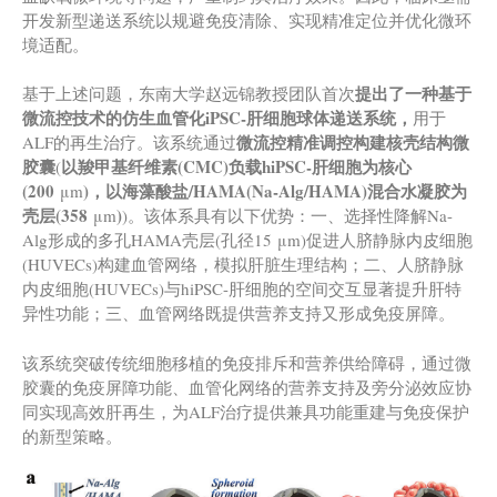
开发新型递送系统以规避免疫清除、实现精准定位并优化微环
境适配。
提出
了一种
基于
基于上述问题，东南大学赵远锦教授团队首次
微流控技术的仿生血管化iPSC-肝细胞球体递送系统
，
用于
微流控精准调控构建核壳结构微
ALF的再生治疗。该系统通过
胶囊
以羧甲基纤维素(
CMC
)
负载hiPSC-肝细胞为核心
(
(200
)
，
以海藻酸盐/HAMA(
Na-Alg/HAMA
)
混合水凝胶为
μm
壳层
(358
)
μm
)。该体系具有以下优势：一、选择性降解Na-
Alg形成的多孔HAMA壳层(孔径15 μm)促进人脐静脉内皮细胞
(HUVECs)构建血管网络，模拟肝脏生理结构；二、人脐静脉
内皮细胞(HUVECs)与hiPSC-肝细胞的空间交互显著提升肝特
异性功能；三、血管网络既提供营养支持又形成免疫屏障。
该系统突破传统细胞移植的免疫排斥和营养供给障碍，通过微
胶囊的免疫屏障功能、血管化网络的营养支持及旁分泌效应协
同实现高效肝再生，为ALF治疗提供兼具功能重建与免疫保护
的新型策略。