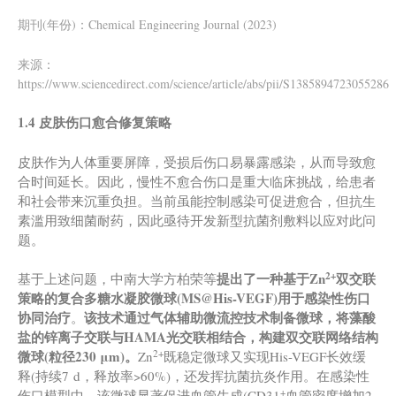
期刊(年份)：Chemical Engineering Journal (2023)
来源：
https://www.sciencedirect.com/science/article/abs/pii/S1385894723055286
1.4 皮肤伤口愈合修复策略
皮肤作为人体重要屏障，受损后伤口易暴露感染，从而导致愈
合时间延长。因此，慢性不愈合伤口是重大临床挑战，给患者
和社会带来沉重负担。当前虽能控制感染可促进愈合，但抗生
素滥用致细菌耐药，因此亟待开发新型抗菌剂敷料以应对此问
题。
2+
提出了一种基于Zn
双交联
基于上述问题，中南大学方柏荣等
策略的复合多糖水凝胶微球
(
MS@His-VEGF
)
用于感染性伤口
协同治疗
该技术通过气体辅助微流控技术制备微球，
将
藻酸
。
盐的
锌
离子交联与HAMA光交联
相结合，构建
双交联网络结构
2+
微球(粒径230
μm
)
。
Zn
既稳定微球又实现His-VEGF长效缓
释(持续7 d，释放率>60%)，还发挥抗菌抗炎作用。在感染性
+
伤口模型中，该微球显著促进血管生成(CD31
血管密度增加2