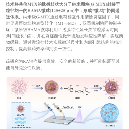
技术将共价MTX的肽树枝状大分子纳米颗粒(G-MTX)封装于
粒径均一的
HAMA微球
(145±25
μ
m)
中，形成“微-纳”协同递
送体系。
纳米级G-MTX通过电荷相互作用清除炎症因子，同
时促进巨噬细胞表型转化（M1→M2），双重机制协同抑制炎
症；微米级HAMA微球利用半透膜特性延长关节腔滞留时间
(时间延长3倍)，并在炎症酸性微环境触发响应性降解，实现药
物缓释。通过微流控技术实现微球尺寸和内部孔隙结构的精准
控制，提高载药效率和批次一致性。
该研究为RA治疗提供高效、安全的新策略，并可能拓展至其
他自身免疫性疾病。