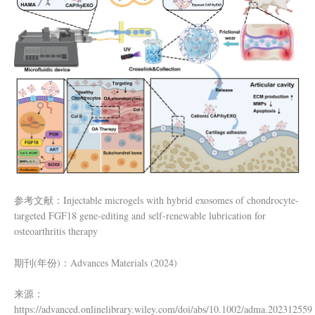
参考文献：Injectable microgels with hybrid exosomes of chondrocyte-
targeted FGF18 gene-editing and self-renewable lubrication for
osteoarthritis therapy
期刊(年份)：Advances Materials (2024)
来源：
https://advanced.onlinelibrary.wiley.com/doi/abs/10.1002/adma.202312559