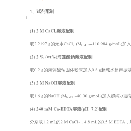
1、
试剂配制
(1) 2 M CaCl
溶液配制
2
取2.2197 g的无水CaCl
(M
=110.984 g/m
2
CaCl2
(2) 2 % (wt%)海藻酸钠溶液配制
取0.2 g的海藻酸钠固体粉末加入9.8 g超纯水超声振
(3) 2 M NaOH溶液配制
取1.6 g的NaOH (M
=40.00 g/moL)加入超纯
NaOH
(4) 240 mM Ca-EDTA溶液(pH=7.2)配制
分别取1.2 mL的2 M CaCl
，4.8 mL的0.5 M ED
2