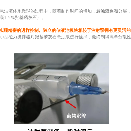
悬浊液体系微球的过程中，随着制作时间的增加，悬浊液逐渐分层
1.5 %羟基磷灰石）。
来实现精密的进样控制。独立的储液池模块相较于注射泵拥有更灵活的
小型磁力搅拌器对羟基磷灰石悬浊液进行搅拌，最终制得高单分散