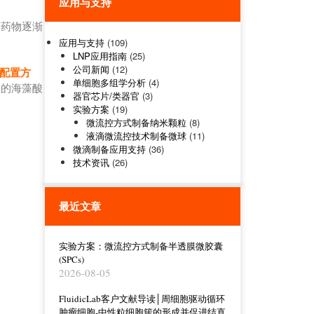
应用与支持
，药物逐渐
应用与支持
(109)
LNP应用指南
(25)
公司新闻
(12)
配置方
单细胞多组学分析
(4)
性的海藻酸
器官芯片/类器官
(3)
实验方案
(19)
微流控方式制备纳米颗粒
(8)
液滴微流控技术制备微球
(11)
微滴制备应用支持
(36)
技术资讯
(26)
最近文章
实验方案：微流控方式制备半透膜微胶囊
(SPCs)
2026-08-05
FluidicLab客户文献导读│周细胞驱动循环
肿瘤细胞-中性粒细胞簇的形成并促进结直