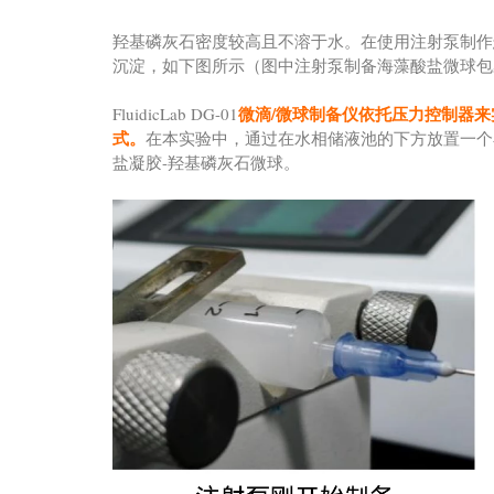
羟基磷灰石密度较高且不溶于水。在使用注射泵制作
沉淀，如下图所示（图中注射泵制备海藻酸盐微球包裹
微滴/微球制备仪依托压力控制器
FluidicLab DG-01
式。
在本实验中，通过在水相储液池的下方放置一个
盐凝胶-羟基磷灰石微球。