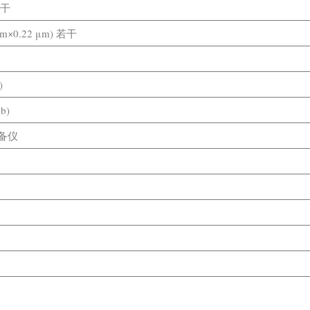
若干
m×0.22 μm) 若干
)
b)
制备仪