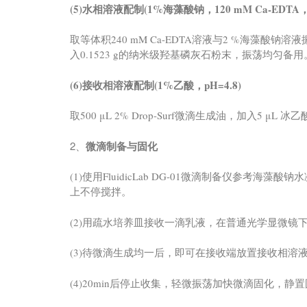
(5)水相溶液配制(1%海藻酸钠，120 mM Ca-EDTA
取等体积240 mM Ca-EDTA溶液与2 %海藻酸
入0.1523 g的纳米级羟基磷灰石粉末，振荡均匀备用
(6)接收相溶液配制(1%乙酸，pH=4.8)
取500 μL 2% Drop-Surf微滴生成油，加入5 μL
2、
微滴制备与固化
(1)使用FluidicLab DG-01微滴制备仪参
上不停搅拌。
(2)用疏水培养皿接收一滴乳液，在普通光学显微镜
(3)待微滴生成均一后，即可在接收端放置接收相溶
(4)20min后停止收集，轻微振荡加快微滴固化，