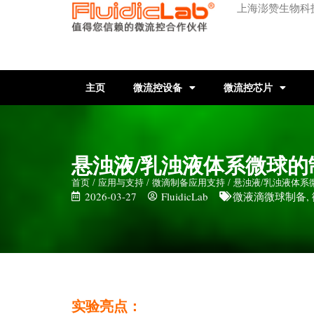
上海澎赞生物科
主页
微流控设备
微流控芯片
悬浊液/乳浊液体系微球的
首页
/
应用与支持
/
微滴制备应用支持
/ 悬浊液/乳浊液体
2026-03-27
FluidicLab
微液滴微球制备
,
实验亮点：