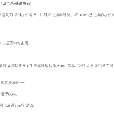
，1.5 %羟基磷灰石)
钠溶液振荡均匀得到水相溶液，用针式过滤器过滤。取10 mL已过滤的水相
。
 冰乙酸，振荡均匀备用。
考海藻酸钠水凝胶微球制备方案生成海藻酸盐微液滴。实验过程中水相试剂放在
下观察液滴均一性。
液进行收集。
静置固化后进行破乳清洗。