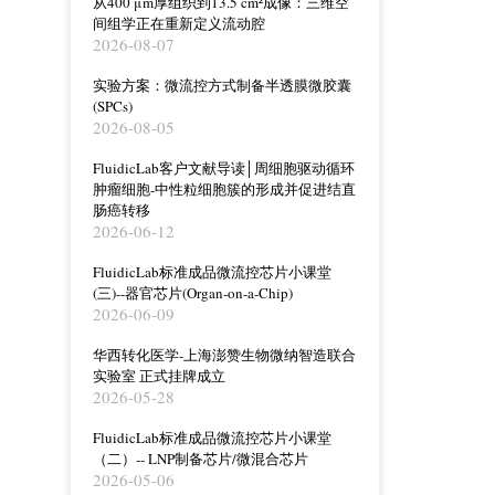
从400 μm厚组织到13.5 cm²成像：三维空
间组学正在重新定义流动腔
2026-08-07
实验方案：微流控方式制备半透膜微胶囊
(SPCs)
2026-08-05
FluidicLab客户文献导读│周细胞驱动循环
肿瘤细胞-中性粒细胞簇的形成并促进结直
肠癌转移
2026-06-12
FluidicLab标准成品微流控芯片小课堂
(三)--器官芯片(Organ-on-a-Chip)
2026-06-09
华西转化医学-上海澎赞生物微纳智造联合
实验室 正式挂牌成立
2026-05-28
FluidicLab标准成品微流控芯片小课堂
（二）-- LNP制备芯片/微混合芯片
2026-05-06