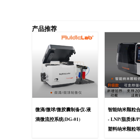
产品推荐
微滴/微球/微胶囊制备仪-液
智能纳米颗粒合成
滴微流控系统(DG-01)
- LNP/脂质体/
塑料纳米颗粒