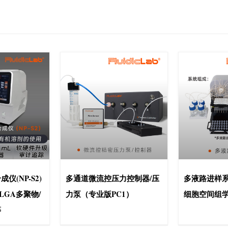
仪(NP-S2)
多通道微流控压力控制器/压
多液路进样系统
PLGA多聚物/
力泵（专业版PC1）
细胞空间组
等