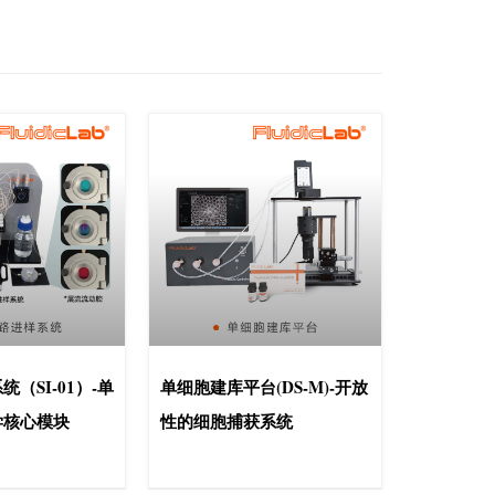
（SI-01）-单
单细胞建库平台(DS-M)-开放
学核心模块
性的细胞捕获系统