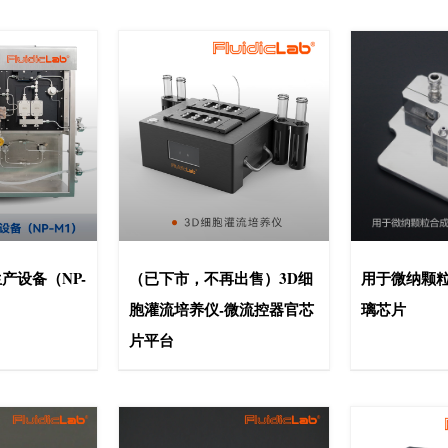
产设备（NP-
（已下市，不再出售）3D细
用于微纳颗粒
胞灌流培养仪-微流控器官芯
璃芯片
片平台