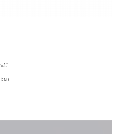
封性好
 bar）
）