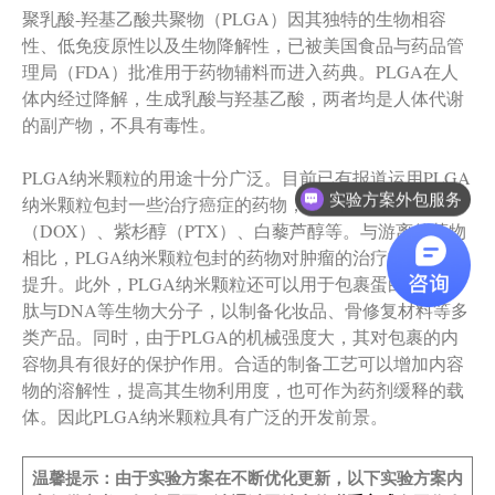
聚乳酸-羟基乙酸共聚物（PLGA）因其独特的生物相容
性、低免疫原性以及生物降解性，已被美国食品与药品管
理局（FDA）批准用于药物辅料而进入药典。PLGA在人
体内经过降解，生成乳酸与羟基乙酸，两者均是人体代谢
的副产物，不具有毒性。
PLGA纳米颗粒的用途十分广泛。目前已有报道运用PLGA
实验方案外包服务
纳米颗粒包封一些治疗癌症的药物，如：阿霉素
（DOX）、紫杉醇（PTX）、白藜芦醇等。与游离的药物
相比，PLGA纳米颗粒包封的药物对肿瘤的治疗效果有所
提升。此外，PLGA纳米颗粒还可以用于包裹蛋白质、多
肽与DNA等生物大分子，以制备化妆品、骨修复材料等多
类产品。同时，由于PLGA的机械强度大，其对包裹的内
容物具有很好的保护作用。合适的制备工艺可以增加内容
物的溶解性，提高其生物利用度，也可作为药剂缓释的载
体。因此PLGA纳米颗粒具有广泛的开发前景。
温馨提示：由于实验方案在不断优化更新，以下实验方案内