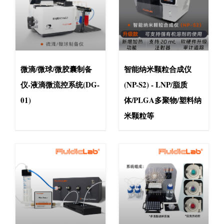
微滴/微球/微胶囊制备
智能纳米颗粒合成仪
仪-液滴微流控系统(DG-
(NP-S2) - LNP/脂质
01)
体/PLGA多聚物/塑料纳
米颗粒等