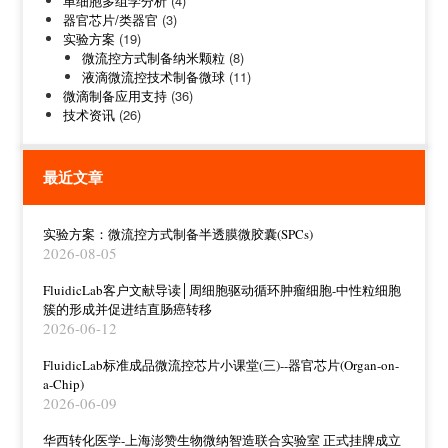
单细胞多组学分析
(4)
器官芯片/类器官
(3)
实验方案
(19)
微流控方式制备纳米颗粒
(8)
液滴微流控技术制备微球
(11)
微滴制备应用支持
(36)
技术资讯
(26)
最近文章
实验方案：微流控方式制备半透膜微胶囊(SPCs)
2026-08-05
FluidicLab客户文献导读│周细胞驱动循环肿瘤细胞-中性粒细胞
簇的形成并促进结直肠癌转移
2026-06-12
FluidicLab标准成品微流控芯片小课堂(三)--器官芯片(Organ-on-
a-Chip)
2026-06-09
华西转化医学-上海澎赞生物微纳智造联合实验室 正式挂牌成立