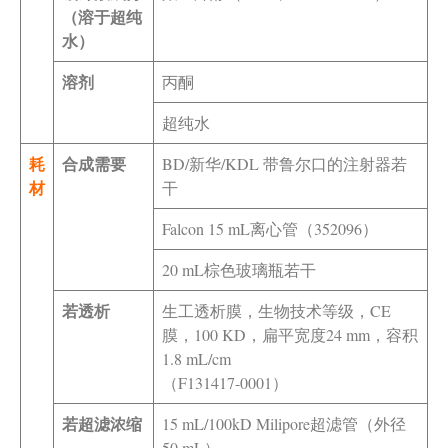
（溶于超纯
水）
溶剂
丙酮
超纯水
耗
合成需要
BD/新华/KDL 带鲁尔口的注射器若
材
干
Falcon 15 mL离心管（352096）
20 mL棕色玻璃瓶若干
若透析
生工透析膜，生物技术等级，CE
膜，100 KD，扁平宽度24 mm，容积
1.8 mL/cm
（F131417-0001）
若超滤浓缩
15 mL/100kD Milipore超滤管（外径
50 mL）