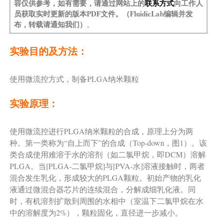
容仅供参考，如有需要，请通过网站上的
联系方式
向工作人
员获取实时更新的版本PDF文件。（FluidicLab编辑并发
布，转载请通知我们）
。
实验目的及方法：
使用微流控方式，制备PLGA纳米颗粒
实验原理：
使用微流控进行PLGA纳米颗粒的合成，原理上分为两
种。第一类称为“自上而下”的合成（Top-down，图1）。该
类合成使用难溶于水的溶剂（如二氯甲烷，即DCM）溶解
PLGA。当[PLGA-二氯甲烷]与[PVA-水]溶液接触时，两者
混合发生乳化，形成较大的PLGA颗粒。初始产物的乳化
液通过微混合器芯片的连续混合，分解成细乳化液。同
时，有机溶剂扩散到周围的水相中（室温下二氯甲烷在水
中的溶解度为2%），颗粒固化，直径进一步减小。