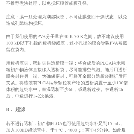
不推荐煮沸处理，以免损坏膜管或膜孔径。
注意：膜一旦处理为潮湿状态，不可让膜变回干燥状态，以免
造成孔隙结构损坏。
由于我们使用的PVA分子量在30 K-70 K之间，故不建议使用
100 kD以下孔径的透析袋或膜，过小孔径的膜会导致PVA被截
留在袋内。
用透析膜夹，密封夹住透析膜一端；将合成后的PLGA纳米颗
粒初产物液体直接移入透析袋，尽可能排空气泡。随后用透析
膜夹封住另一端。为确保密封，可将冗余部分透析袋翻折后再
夹紧。将该装有PLGA纳米颗粒初产物的透析袋置于至少100倍
体积的超纯水中，室温透析至少6h，或透析过夜。在透析2h
后，中途进行1~2次换液。
B． 超滤
若不进行透析，初产物PLGA也可使用超纯水补足到15 mL，
加入100kD超滤管中。于4 ℃，4000 g；离心45分钟。如此反