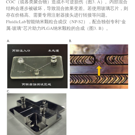
COC（或各类聚合物）造成不可逆损伤（图3. A）。内部混合
结构会逐步被破坏，导致混合效果变差。若使用玻璃芯片，则
存在价格高、需要专用注射器接头进行转接等问题。
FluidicLab智能纳米颗粒合成仪（NP-S2），配合独创专利“金
属-玻璃”芯片助力PLGA纳米颗粒的合成（图3. B）。