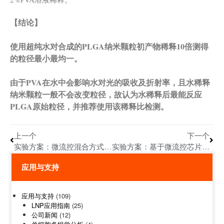
【结论】
使用超纯水对合成的PLGA纳米颗粒初产物稀释10倍测得
的粒径最小最均一。
由于PVA在水中会影响水对光的吸收及折射率，且水稀释
纳米颗粒一般不会改变粒径，故认为水稀释后最能反应
PLGA原始粒径，并推荐使用该稀释比检测。
上一个
下一个
实验方案：微流控混合方式制备壳聚糖/siRNA纳米颗粒(附质量检测、转染细胞 方案)
实验方案：基于微流控芯片制备核酸脂质纳米颗粒（mRNA-LNP合成为例）（附：LNP合成质量检测、转染细胞等实验方案）
应用与支持
应用与支持
(109)
LNP应用指南
(25)
公司新闻
(12)