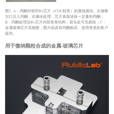
图3. A：丙酮对我司B1芯片（COC材质）的腐蚀测试。左侧鲁
尔口注入丙酮，右侧未处理。芯片表面涂抹一定量的丙酮；
B：丙酮处理后B1芯片内部鱼骨结构，箭头处可见裂纹；C：
金属玻璃芯片实物图；图片由具有丙酮购买、使用资质的客户
提供。
用于微纳颗粒合成的金属-玻璃芯片