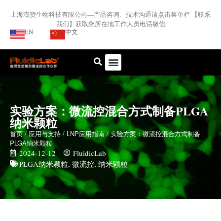
上海澎赞生物科技有限公司—产品咨询、技术沟通请点击菜单栏 【联系
我们】获取您所在地工作人员电话微信
EN
中文
实验方案：微流控混合方式制备PLGA
纳米颗粒
首页
/
应用与支持
/
LNP应用指南
/ 实验方案：微流控混合方式制备
PLGA纳米颗粒
2024-12-12
FluidicLab
PLGA纳米颗粒
,
微流控
,
纳米颗粒