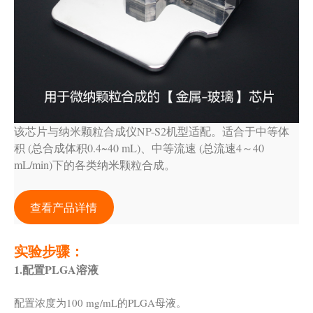
该芯片与纳米颗粒合成仪NP-S2机型适配。适合于中等体
积 (总合成体积0.4~40 mL)、中等流速 (总流速4～40
mL/min)下的各类纳米颗粒合成。
查看产品详情
实验步骤：
1.配置PLGA溶液
配置浓度为100 mg/mL的PLGA母液。