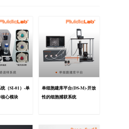
（SI-01）-单
单细胞建库平台(DS-M)-开放
学核心模块
性的细胞捕获系统