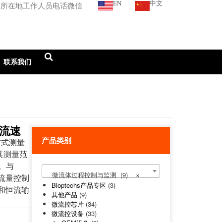
EN
中文
您所在地工作人员电话微信
联系我们
流速
产品类别
方式测量
其测量范
测。与
微流体过程控制与监测 (9)
×
动的流量控制
Bioptechs产品专区
(3)
测和恒流输
其他产品
(9)
微流控芯片
(34)
微流控设备
(33)