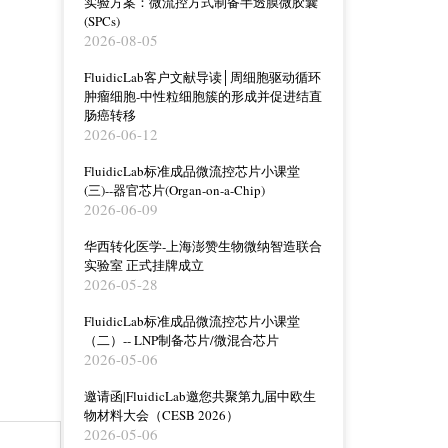
实验方案：微流控方式制备半透膜微胶囊
(SPCs)
2026-08-05
FluidicLab客户文献导读│周细胞驱动循环
肿瘤细胞-中性粒细胞簇的形成并促进结直
肠癌转移
2026-06-12
FluidicLab标准成品微流控芯片小课堂
(三)--器官芯片(Organ-on-a-Chip)
2026-06-09
华西转化医学-上海澎赞生物微纳智造联合
实验室 正式挂牌成立
2026-05-28
FluidicLab标准成品微流控芯片小课堂
（二）-- LNP制备芯片/微混合芯片
2026-05-06
邀请函|FluidicLab邀您共聚第九届中欧生
物材料大会（CESB 2026）
2026-05-06