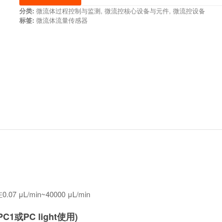
分类:
微流体过程控制与监测
,
微流控核心设备与元件
,
微流控设备
标签:
微流体流量传感器
μL/min~40000 μL/min
PC light使用)