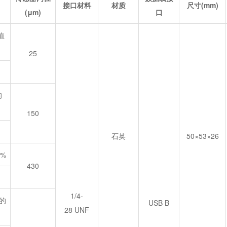
接口材料
材质
尺寸(mm)
(μm)
口
量值
25
的
150
石英
50×53×26
5%
430
1/4-
值的
USB B
28 UNF