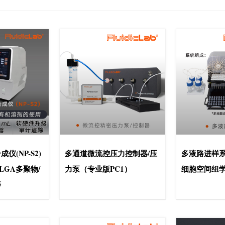
仪(NP-S2)
多通道微流控压力控制器/压
多液路进样系统
PLGA多聚物/
力泵（专业版PC1）
细胞空间组
等