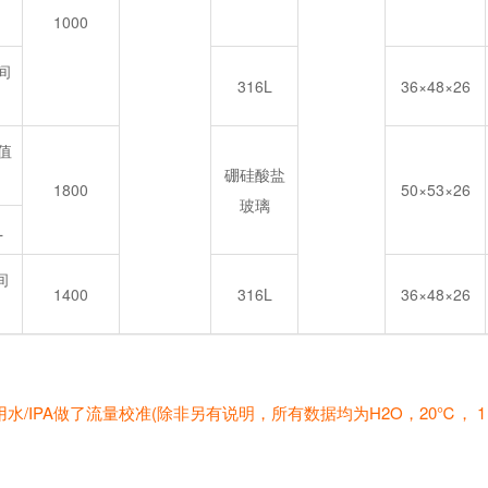
1000
之间
316L
36×48×26
量值
硼硅酸盐
1800
50×53×26
玻璃
L
间
1400
316L
36×48×26
IPA做了流量校准(除非另有说明，所有数据均为H2O，20℃， 1 