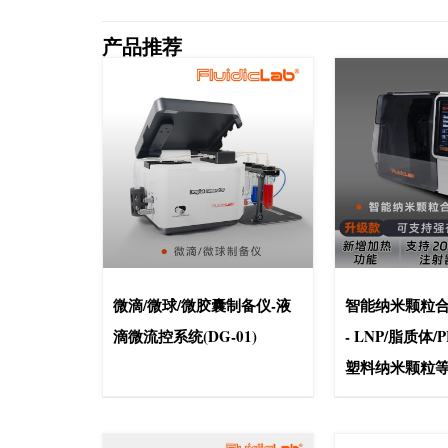
产品推荐
微滴/微球/微胶囊制备仪-液
智能纳米颗粒合成
滴微流控系统(DG-01)
- LNP/脂质体/
塑料纳米颗粒