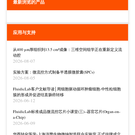
最新浏览的产品
应用与支持
从400 μm厚组织到13.5 cm²成像：三维空间组学正在重新定义流
动腔
2026-08-07
实验方案：微流控方式制备半透膜微胶囊(SPCs)
2026-08-05
FluidicLab客户文献导读│周细胞驱动循环肿瘤细胞-中性粒细胞
簇的形成并促进结直肠癌转移
2026-06-12
FluidicLab标准成品微流控芯片小课堂(三)--器官芯片(Organ-on-
a-Chip)
2026-06-09
华西转化医学-上海澎赞生物微纳智造联合实验室 正式挂牌成立