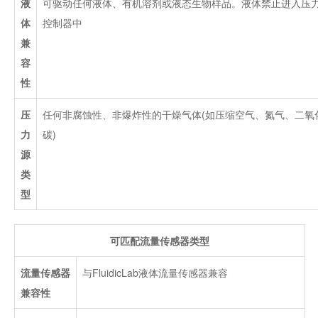
液
可驱动任何液体、有机溶剂或液态生物样品。液体禁止进入压
体
控制器中
兼
容
性
压
任何非腐蚀性、非爆炸性的干燥气体(如压缩空气、氮气、二氧
力
碳)
源
类
型
可匹配流量传感器类型
流量传感器
与FluidicLab液体流量传感器兼容
兼容性