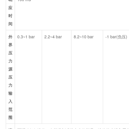
应
时
间
外
0.3~1 bar
2.2~4 bar
8.2~10 bar
-1 bar(负压)
界
压
力
源
压
力
输
入
范
围